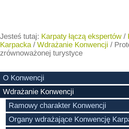
Jesteś tutaj:
Karpaty łączą ekspertów
/
Karpacka
/
Wdrażanie Konwencji
/
Prot
zrównoważonej turystyce
O Konwencji
Wdrażanie Konwencji
Ramowy charakter Konwencji
Organy wdrażające Konwencję Karp