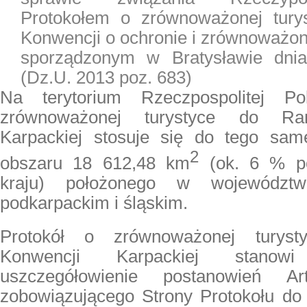
Protokołem o zrównoważonej tur
Konwencji o ochronie i zrównoważo
sporządzonym w Bratysławie dni
(
Dz.U. 2013 poz. 683
)
Na terytorium Rzeczpospolitej Po
zrównoważonej turystyce do Ra
Karpackiej stosuje się do tego sa
2
obszaru 18 612,48 km
(ok. 6 % po
kraju) położonego w województw
podkarpackim i śląskim.
Protokół o zrównoważonej turys
Konwencji Karpackiej stanowi
uszczegółowienie postanowień A
zobowiązującego Strony Protokołu do 