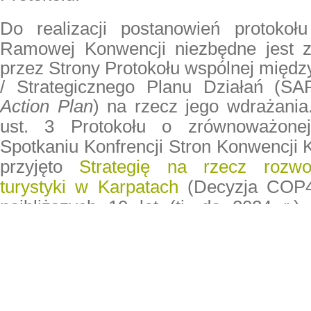
Do realizacji postanowień protokoł
Ramowej Konwencji niezbędne jest 
przez Strony Protokołu wspólnej
między
/ Strategicznego Planu Działań (S
Action Plan
) na rzecz jego wdrażani
ust. 3 Protokołu o zrównoważonej
Spotkaniu Konfrencji Stron Konwencji K
przyjęto
Strategię na rzecz rozwo
turystyki w Karpatach
(Decyzja COP4/
najbliższych 10 lat (tj. do 2024 r.)
będzie realizacji tego Protokołu.
W ramach projektu
Karpaty łączą – me
i współpracy dla wdrażan
Karpackiej
opracowano strategię