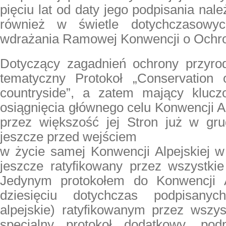
pięciu lat od daty jego podpisania nal
również w świetle dotychczasowy
wdrażania Ramowej Konwencji o Ochro
Dotyczący zagadnień ochrony przyrod
tematyczny Protokoł „Conservation 
countryside”, a zatem mający klucz
osiągnięcia głównego celu Konwencji Al
przez większość jej Stron już w grud
jeszcze przed wejściem
w życie samej Konwencji Alpejskiej w 
jeszcze ratyfikowany przez wszystkie
Jedynym protokołem do Konwencji Al
dziesięciu dotychczas podpisany
alpejskie) ratyfikowanym przez wszyst
specjalny protokoł dodatkowy, po