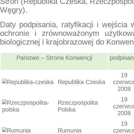
Stron (Republika Czeska, Rzeczpospoli
Węgry).
Daty podpisania, ratyfikacji i wejścia
ochronie i zrównoważonym użytkowa
biologicznej i krajobrazowej do Konwen
Państwo – Strona Konwencji
podpisan
19
Republika Czeska
czerwc
2008
19
Rzeczpospolita
czerwc
Polska
2008
19
Rumunia
czerwc