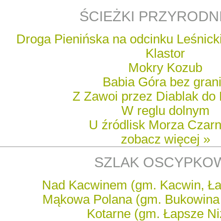
ŚCIEŻKI PRZYRODN
Droga Pienińska na odcinku Leśnicki
Klastor
Mokry Kozub
Babia Góra bez gran
Z Zawoi przez Diablak do 
W reglu dolnym
U źródlisk Morza Czar
zobacz więcej »
SZLAK OSCYPKO
Nad Kacwinem (gm. Kacwin, Ła
Mąkowa Polana (gm. Bukowina 
Kotarne (gm. Łapsze Ni