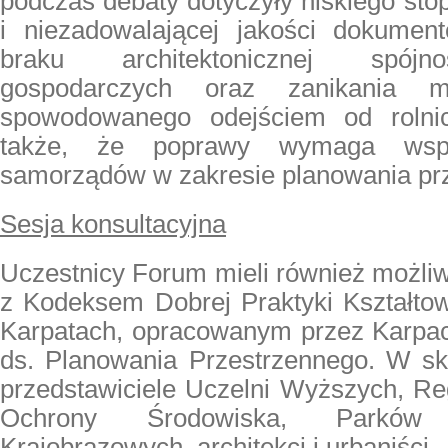
podczas debaty dotyczyły niskiego st
i niezadowalającej jakości dokument
braku architektonicznej spójno
gospodarczych oraz zanikania mo
spowodowanego odejściem od rolni
także, że poprawy wymaga współ
samorządów w zakresie planowania pr
Sesja konsultacyjna
Uczestnicy Forum mieli również możli
z Kodeksem Dobrej Praktyki Kształtow
Karpatach, opracowanym przez Karpa
ds. Planowania Przestrzennego. W s
przedstawiciele Uczelni Wyższych, Re
Ochrony Środowiska, Parków
Krajobrazowych, architekci i urbaniści.