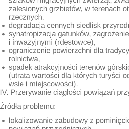
szlaków migracyjnych zwierząt, zwł
zalesionych grzbietów, w terenach ot
rzecznych,
degradacja cennych siedlisk przyrod
synatropizacja gatunków, zagrożeni
i inwazyjnymi (rdestowce),
ograniczenie powierzchni dla tradyc
rolnictwa,
spadek atrakcyjności terenów górskic
(utrata wartości dla których turyści 
wsie i miejscowości).
IV. Przerywanie ciągłości powiązań pr
Źródła problemu:
lokalizowanie zabudowy z pominięcie
powiązań przyrodniczych,