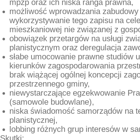
mpzp oraz ich niska ranga prawna,
możliwość wprowadzania zabudowy 
wykorzystywanie tego zapisu na ce
mieszkaniowej nie związanej z gospo
obowiązek przetargów na usługi zw
planistycznym oraz deregulacja zawo
słabe umocowanie prawne studiów 
kierunków zagospodarowania przest
brak wiążącej ogólnej koncepcji za
przestrzennego gminy,
niewystarczające egzekwowanie Pr
(samowole budowlane),
niska świadomość samorządów na te
planistycznej,
lobbing różnych grup interesów w s
Skutki: